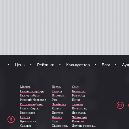
Цены
Рейтинги
Калькулятор
Блог
Ауд
Москва
Пермь
Омск
Санкт-Петербург
Самара
Кемерово
Екатеринбург
Воронеж
Белгород
Нижний Новгород
Уфа
Пенза
Ростов-на-Дону
Челябинск
Тюмень
Новосибирск
Казань
Волгоград
Краснодар
Иркутск
Ярославль
Сургут
Ижевск
Чебоксары
Красноярск
Тула
Иваново
Саратов
Ставрополь
Другие города…